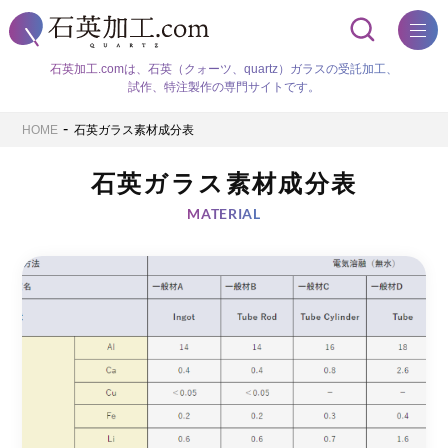
コ
ニ
ン
ュ
テ
メ
ン
ー
ニ
ツ
石英加工.comは、石英（クォーツ、quartz）ガラスの受託加工、
へ
試作、特注製作の専門サイトです。
ュ
ス
キ
ー
-
HOME
石英ガラス素材成分表
ッ
プ
石英ガラス素材成分表
MATERIAL