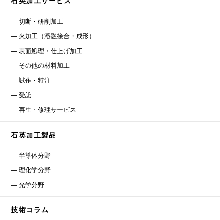
石英加工サービス
切断・研削加工
火加工（溶融接合・成形）
表面処理・仕上げ加工
その他の材料加工
試作・特注
受託
再生・修理サービス
石英加工製品
半導体分野
理化学分野
光学分野
技術コラム