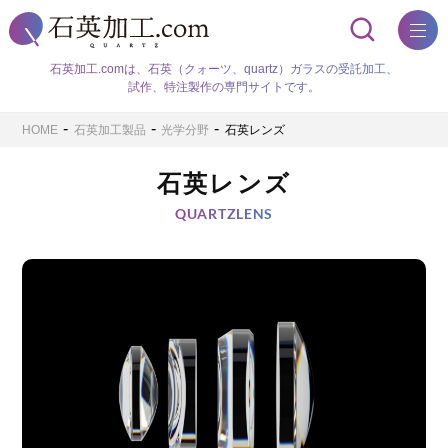
コ
ニ
ン
ュ
テ
メ
ン
ー
ニ
ツ
石英加工.comは、石英（クォーツ、quartz）ガラスの受託加工、
へ
試作、特注製作の専門サイトです。
ュ
ス
キ
ー
-
-
-
HOME
石英加工製品
光学分野
石英レンズ
ッ
プ
石英レンズ
QUARTZLENS